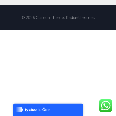
© 2026 Glamon Theme. RadiantThemes
Tek Tıkla Ödeme Kolaylığı
7/24 Canlı Destek
%100 Sorunsuz Alışveriş