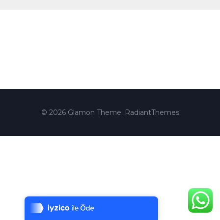
© 2026 Glamon Theme. RadiantThemes
Tek Tıkla Ödeme Kolaylığı
7/24 Canlı Destek
%100 Sorunsuz Alışveriş